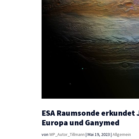
ESA Raumsonde erkundet J
Europa und Ganymed
von
WP_Autor_Tillmann
|
Mai 19, 2023
|
Allgemein