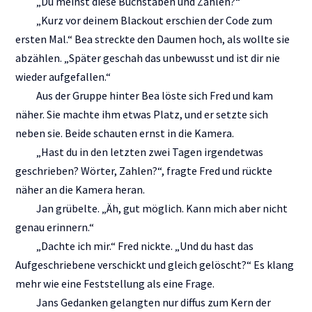
„Du meinst diese Buchstaben und Zahlen?“
„Kurz vor deinem Blackout erschien der Code zum
ersten Mal.“ Bea streckte den Daumen hoch, als wollte sie
abzählen. „Später geschah das unbewusst und ist dir nie
wieder aufgefallen.“
Aus der Gruppe hinter Bea löste sich Fred und kam
näher. Sie machte ihm etwas Platz, und er setzte sich
neben sie. Beide schauten ernst in die Kamera.
„Hast du in den letzten zwei Tagen irgendetwas
geschrieben? Wörter, Zahlen?“, fragte Fred und rückte
näher an die Kamera heran.
Jan grübelte. „Äh, gut möglich. Kann mich aber nicht
genau erinnern.“
„Dachte ich mir.“ Fred nickte. „Und du hast das
Aufgeschriebene verschickt und gleich gelöscht?“ Es klang
mehr wie eine Feststellung als eine Frage.
Jans Gedanken gelangten nur diffus zum Kern der