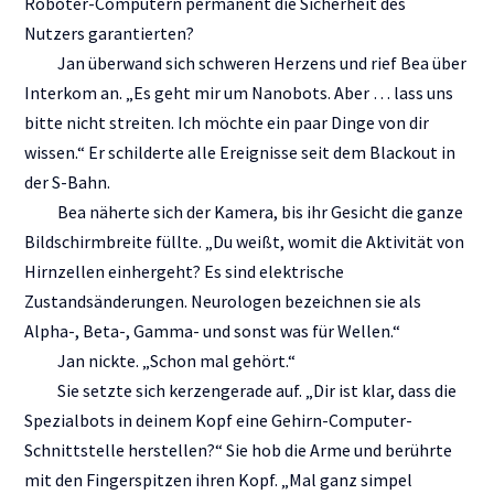
Roboter-Computern permanent die Sicherheit des
Nutzers garantierten?
Jan überwand sich schweren Herzens und rief Bea über
Interkom an. „Es geht mir um Nanobots. Aber … lass uns
bitte nicht streiten. Ich möchte ein paar Dinge von dir
wissen.“ Er schilderte alle Ereignisse seit dem Blackout in
der S-Bahn.
Bea näherte sich der Kamera, bis ihr Gesicht die ganze
Bildschirmbreite füllte. „Du weißt, womit die Aktivität von
Hirnzellen einhergeht? Es sind elektrische
Zustandsänderungen. Neurologen bezeichnen sie als
Alpha-, Beta-, Gamma- und sonst was für Wellen.“
Jan nickte. „Schon mal gehört.“
Sie setzte sich kerzengerade auf. „Dir ist klar, dass die
Spezialbots in deinem Kopf eine Gehirn-Computer-
Schnittstelle herstellen?“ Sie hob die Arme und berührte
mit den Fingerspitzen ihren Kopf. „Mal ganz simpel