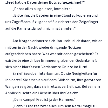
„Fred hat die Daten deiner Bots aufgezeichnet?“
„Er hat alles ausgelesen, komplett.“
„Bitte ihn, die Dateien in eine Cloud zu kopieren und
uns Zugriff darauf zu geben.“ Sie richtete den Zeigefinger
auf die Kamera. „Er soll mich mal anrufen.“
Am Morgen erinnerte sich Jan undeutlich daran, wie er
mitten in der Nacht wieder dringende Notizen
aufgeschrieben hatte. Was war mit denen geschehen? Es
existierte eine diffuse Erinnerung, aber der Gedanke ließ
sich nicht klar fassen. Verdammte Grütze im Hirn!
Er rief Bea über Interkom an. Ob sie Neuigkeiten für
ihn hatte? Sie erschien auf dem Bildschirm, ihre geröteten
Wangen zeigten, dass sie in etwas vertieft war. Bei seinem
Anblick huschte ein Lächeln über ihr Gesicht.
„Dein Kumpel Fred ist ja der Hammer.“
„Echt?“ Fred tat zwar alles, um sein Nerd-Image zu