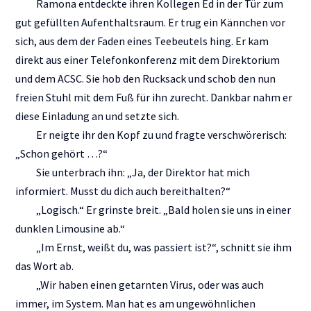
Ramona entdeckte ihren Kollegen Ed in der Tür zum
gut gefüllten Aufenthaltsraum. Er trug ein Kännchen vor
sich, aus dem der Faden eines Teebeutels hing. Er kam
direkt aus einer Telefonkonferenz mit dem Direktorium
und dem ACSC. Sie hob den Rucksack und schob den nun
freien Stuhl mit dem Fuß für ihn zurecht. Dankbar nahm er
diese Einladung an und setzte sich.
Er neigte ihr den Kopf zu und fragte verschwörerisch:
„Schon gehört …?“
Sie unterbrach ihn: „Ja, der Direktor hat mich
informiert. Musst du dich auch bereithalten?“
„Logisch.“ Er grinste breit. „Bald holen sie uns in einer
dunklen Limousine ab.“
„Im Ernst, weißt du, was passiert ist?“, schnitt sie ihm
das Wort ab.
„Wir haben einen getarnten Virus, oder was auch
immer, im System. Man hat es am ungewöhnlichen