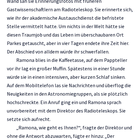
Wand sah sie Erinnerungsfotos mit früheren
Gastwissenschaftlern am Radioteleskop. Sie erinnerte sich,
wie ihr der akademische Austauschdienst die befristete
Stelle vermittelt hatte. Um nichts in der Welt hätte sie
diesen Traumjob und das Leben im überschaubaren Ort
Parkes getauscht, aber in vier Tagen endete ihre Zeit hier.
Der Abschied von alldem würde ihr schwerfallen.
Ramona blies in die Kaffeetasse, auf dem Pappteller
vor ihr lag ein großer Muffin. Spätestens in einer Stunde
würde sie in einen intensiven, aber kurzen Schlaf sinken.
Auf dem Mobiltelefon las sie Nachrichten und überflog die
Neuigkeiten in den Astronomiegruppen, als sie plötzlich
hochschreckte. Ein Anruf ging ein und Ramona sprach
unvorbereitet mit dem Direktor des Radioteleskops. Sie
setzte sich aufrecht.
„Ramona, wie geht es Ihnen?“, fragte der Direktor und
ohne die Antwort abzuwarten, fügte er hinzu: „Der